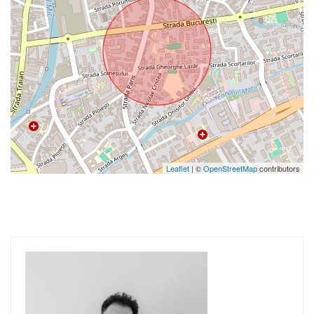
Leaflet
| ©
OpenStreetMap
contributors