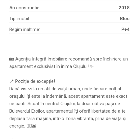
An constructie:
2018
Tip imobil:
Bloc
Regim inaltime:
P+4
🏡 Agenția Integră Imobiliare recomandă spre închiriere un
apartament exclusivist în inima Clujului! ✨
📍 Poziție de excepție!
Dacă visezi la un stil de viață urban, unde fiecare colț al
orașului îți este la îndemână, acest apartament este exact
ce cauți. Situat în centrul Clujului, la doar câțiva pași de
Bulevardul Eroilor, apartamentul îți oferă libertatea de a te
deplasa fără mașină, într-o zonă vibrantă, plină de viață și
energie. 🚶‍♂️🌆