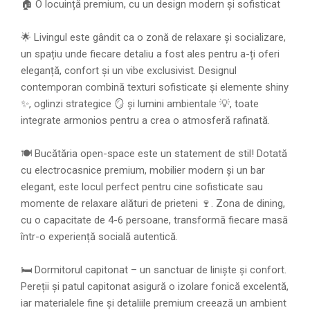
🏠 O locuință premium, cu un design modern și sofisticat
🌟 Livingul este gândit ca o zonă de relaxare și socializare,
un spațiu unde fiecare detaliu a fost ales pentru a-ți oferi
eleganță, confort și un vibe exclusivist. Designul
contemporan combină texturi sofisticate și elemente shiny
✨, oglinzi strategice 🪞 și lumini ambientale 💡, toate
integrate armonios pentru a crea o atmosferă rafinată.
🍽️ Bucătăria open-space este un statement de stil! Dotată
cu electrocasnice premium, mobilier modern și un bar
elegant, este locul perfect pentru cine sofisticate sau
momente de relaxare alături de prieteni 🍷. Zona de dining,
cu o capacitate de 4-6 persoane, transformă fiecare masă
într-o experiență socială autentică.
🛏️ Dormitorul capitonat – un sanctuar de liniște și confort.
Pereții și patul capitonat asigură o izolare fonică excelentă,
iar materialele fine și detaliile premium creează un ambient