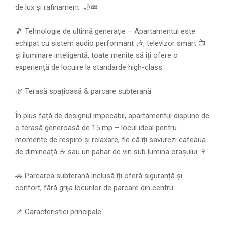
de lux și rafinament. 🌙💤
🎵 Tehnologie de ultimă generație – Apartamentul este
echipat cu sistem audio performant 🎶, televizor smart 📺
și iluminare inteligentă, toate menite să îți ofere o
experiență de locuire la standarde high-class.
🌿 Terasă spațioasă & parcare subterană
În plus față de designul impecabil, apartamentul dispune de
o terasă generoasă de 15 mp – locul ideal pentru
momente de respiro și relaxare, fie că îți savurezi cafeaua
de dimineață ☕ sau un pahar de vin sub lumina orașului 🍷.
🚗 Parcarea subterană inclusă îți oferă siguranță și
confort, fără grija locurilor de parcare din centru.
📌 Caracteristici principale