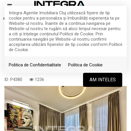
Integra Agentie Imobiliara Cluj utilizează fişiere de tip
cookie pentru a personaliza și îmbunătăți experiența ta pe
Inchiriere
Apartamente
Cluj-Napoca
Centru
Website-ul nostru. Înainte de a continua navigarea pe
TOP
Închiriere Apartament 2 Camere |
Website-ul nostru te rugăm să aloci timpul necesar pentru
a citi și înțelege conținutul Politicii de Cookie. Prin
Central | Confort Lux | Cu Parcare
continuarea navigării pe Website-ul nostru confirmi
acceptarea utilizării fişierelor de tip cookie conform Politicii
Subterană
de Cookie.
Politica de Confidentialitate
Politica de Cookie
Cluj-Napoca, Centru
1.100€
ID: P4380
1236
AM INTELES