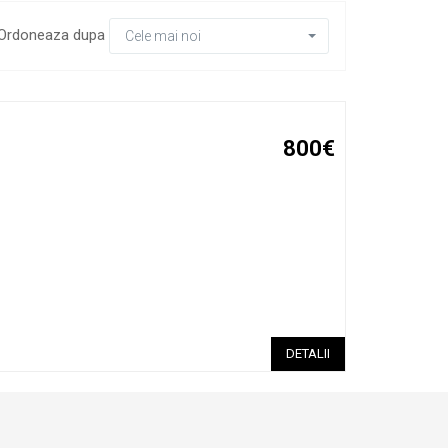
Ordoneaza dupa
Cele mai noi
800€
DETALII