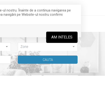
office@integraimobiliare.ro
(+4) 0757 281 473
te-ul nostru. Înainte de a continua navigarea pe
rea navigării pe Website-ul nostru confirmi
ECHIPA
CONTACT
AM INTELES
Zone