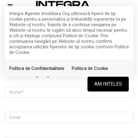
Integra Agentie Imobiliara Cluj utilizează fişiere de tip
cookie pentru a personaliza și îmbunătăți experiența ta pe
Website-ul nostru. Înainte de a continua navigarea pe
Contact
Website-ul nostru te rugăm să aloci timpul necesar pentru
a citi și înțelege conținutul Politicii de Cookie. Prin
continuarea navigării pe Website-ul nostru confirmi
acceptarea utilizării fişierelor de tip cookie conform Politicii
de Cookie.
Mobil:
(+4) 0757 281 473
Politica de Confidentialitate
Politica de Cookie
Email:
office@integraimobiliare.ro
NUME
AM INTELES
EMAIL
TELEFON