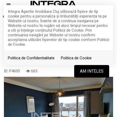
Integra Agentie Imobiliara Cluj utilizează fişiere de tip
cookie pentru a personaliza și îmbunătăți experiența ta pe
Inchiriere
Apartamente
Cluj-Napoca
Centru
Website-ul nostru. Înainte de a continua navigarea pe
De Inchiriat Apartament 2 Camere |
Website-ul nostru te rugăm să aloci timpul necesar pentru
a citi și înțelege conținutul Politicii de Cookie. Prin
Centru | Zona Mihai Viteazu |
continuarea navigării pe Website-ul nostru confirmi
acceptarea utilizării fişierelor de tip cookie conform Politicii
Exlusivist
de Cookie.
Politica de Confidentialitate
Politica de Cookie
Cluj-Napoca, Centru
800€
ID: P4600
665
AM INTELES