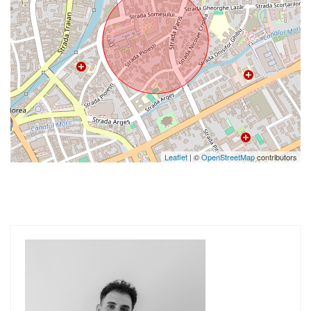
Leaflet
| ©
OpenStreetMap
contributors