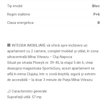
Tip imobil:
Bloc
Regim inaltime:
P+6
Clasa energetica:
B
🏢 INTEGRA IMOBILIARE vă oferă spre închiriere un
apartament cu 2 camere, complet mobilat și utilat, în zona
ultracentrală Mihai Viteazu – Cluj-Napoca
Situat pe strada Ploiești nr. 39-45, la etajul 5 din 6, chiar
deasupra magazinului SportsGuru, acest apartament se
află în inima Clujului, într-o zonă liniștită, sigură și extrem
de accesibilă – la doar 3 minute de Piața Mihai Viteazu.
📐 Caracteristici generale:
Suprafață utilă: 57 mp