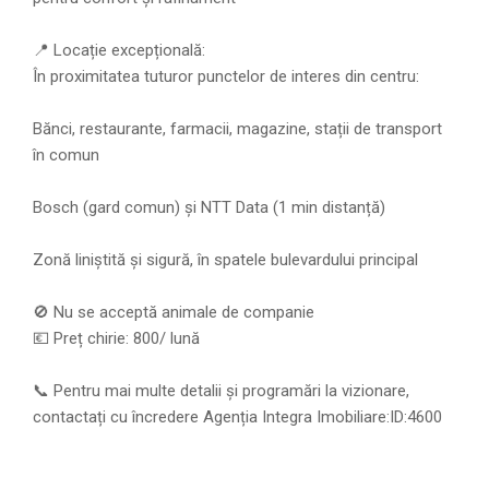
📍 Locație excepțională:
În proximitatea tuturor punctelor de interes din centru:
Bănci, restaurante, farmacii, magazine, stații de transport
în comun
Bosch (gard comun) și NTT Data (1 min distanță)
Zonă liniștită și sigură, în spatele bulevardului principal
🚫 Nu se acceptă animale de companie
💶 Preț chirie: 800/ lună
📞 Pentru mai multe detalii și programări la vizionare,
contactați cu încredere Agenția Integra Imobiliare:ID:4600