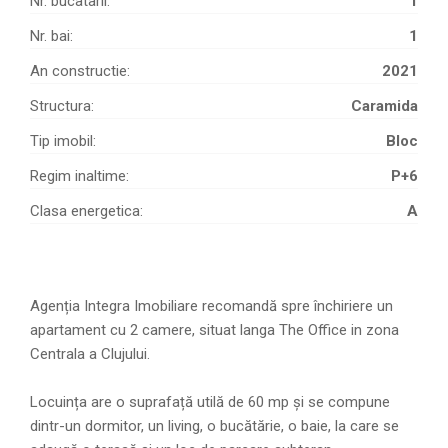
Nr. bucatarii:
1
Nr. bai:
1
An constructie:
2021
Structura:
Caramida
Tip imobil:
Bloc
Regim inaltime:
P+6
Clasa energetica:
A
Agenția Integra Imobiliare recomandă spre închiriere un
apartament cu 2 camere, situat langa The Office in zona
Centrala a Clujului.
Locuința are o suprafață utilă de 60 mp și se compune
dintr-un dormitor, un living, o bucătărie, o baie, la care se