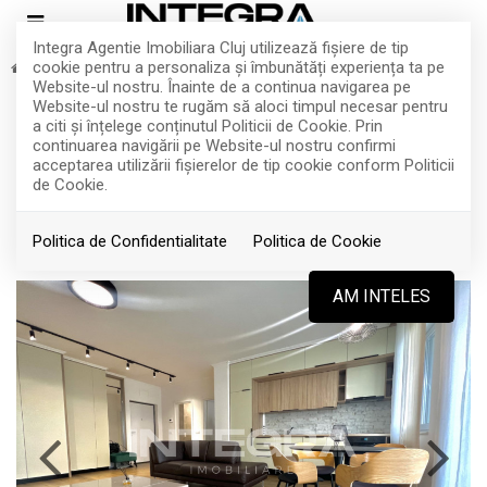
Integra Agentie Imobiliara Cluj utilizează fişiere de tip
cookie pentru a personaliza și îmbunătăți experiența ta pe
Inchiriere
Apartamente
Cluj-Napoca
Marasti
Website-ul nostru. Înainte de a continua navigarea pe
Central Zona Office | Apartament De
Website-ul nostru te rugăm să aloci timpul necesar pentru
a citi și înțelege conținutul Politicii de Cookie. Prin
Lux | 2 Camere | Record Park
continuarea navigării pe Website-ul nostru confirmi
acceptarea utilizării fişierelor de tip cookie conform Politicii
de Cookie.
Cluj-Napoca, Marasti
860€
Politica de Confidentialitate
Politica de Cookie
ID: P4245
1007
AM INTELES