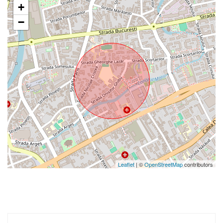
+
−
Leaflet
| ©
OpenStreetMap
contributors