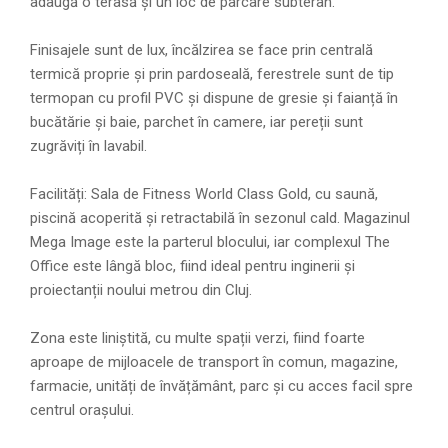
adaugă o terasă și un loc de parcare subteran.
Finisajele sunt de lux, încălzirea se face prin centrală
termică proprie și prin pardoseală, ferestrele sunt de tip
termopan cu profil PVC și dispune de gresie și faianță în
bucătărie și baie, parchet în camere, iar pereții sunt
zugrăviți în lavabil.
Facilități: Sala de Fitness World Class Gold, cu saună,
piscină acoperită și retractabilă în sezonul cald. Magazinul
Mega Image este la parterul blocului, iar complexul The
Office este lângă bloc, fiind ideal pentru inginerii și
proiectanții noului metrou din Cluj.
Zona este liniștită, cu multe spații verzi, fiind foarte
aproape de mijloacele de transport în comun, magazine,
farmacie, unități de învățământ, parc și cu acces facil spre
centrul orașului.