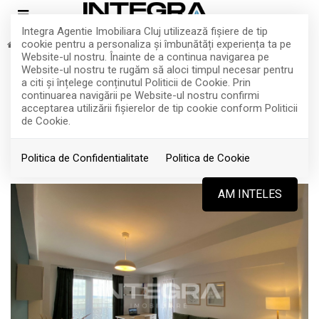
Integra Agentie Imobiliara Cluj utilizează fişiere de tip
cookie pentru a personaliza și îmbunătăți experiența ta pe
Inchiriere
Apartamente
Cluj-Napoca
Zorilor
Website-ul nostru. Înainte de a continua navigarea pe
Apartament Decomandat 2 Camere,
Website-ul nostru te rugăm să aloci timpul necesar pentru
a citi și înțelege conținutul Politicii de Cookie. Prin
Panorama | Boxa Depozitare
continuarea navigării pe Website-ul nostru confirmi
acceptarea utilizării fişierelor de tip cookie conform Politicii
de Cookie.
Cluj-Napoca, Zorilor
600€
Politica de Confidentialitate
Politica de Cookie
ID: P4645
342
AM INTELES