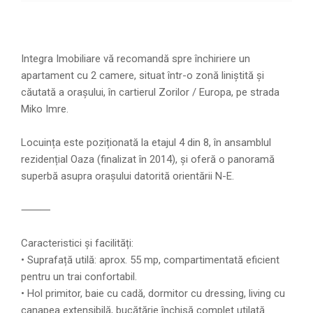
Integra Imobiliare vă recomandă spre închiriere un
apartament cu 2 camere, situat într-o zonă liniștită și
căutată a orașului, în cartierul Zorilor / Europa, pe strada
Miko Imre.
Locuința este poziționată la etajul 4 din 8, în ansamblul
rezidențial Oaza (finalizat în 2014), și oferă o panoramă
superbă asupra orașului datorită orientării N-E.
⸻
Caracteristici și facilități:
• Suprafață utilă: aprox. 55 mp, compartimentată eficient
pentru un trai confortabil.
• Hol primitor, baie cu cadă, dormitor cu dressing, living cu
canapea extensibilă, bucătărie închisă complet utilată.