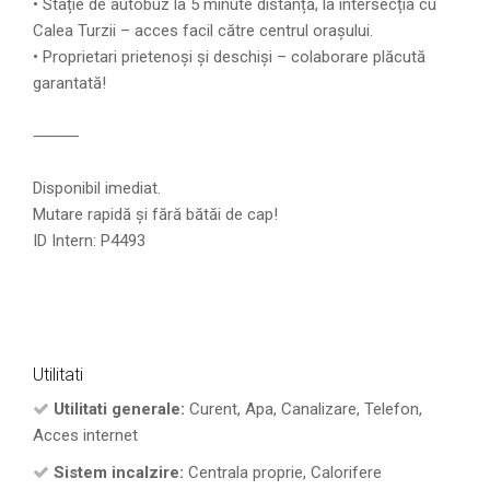
• Stație de autobuz la 5 minute distanță, la intersecția cu
Calea Turzii – acces facil către centrul orașului.
• Proprietari prietenoși și deschiși – colaborare plăcută
garantată!
⸻
Disponibil imediat.
Mutare rapidă și fără bătăi de cap!
ID Intern: P4493
Utilitati
Utilitati generale:
Curent, Apa, Canalizare, Telefon,
Acces internet
Sistem incalzire:
Centrala proprie, Calorifere