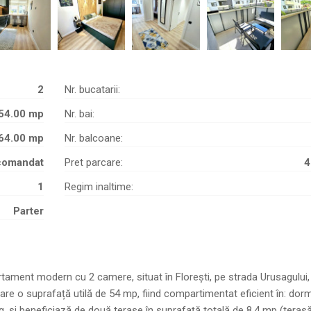
2
Nr. bucatarii:
54.00 mp
Nr. bai:
64.00 mp
Nr. balcoane:
comandat
Pret parcare:
4
1
Regim inaltime:
Parter
tament modern cu 2 camere, situat în Florești, pe strada Urusagului, 
are o suprafață utilă de 54 mp, fiind compartimentat eficient în: dorm
ng, și beneficiază de două terase în suprafață totală de 8,4 mp (teras