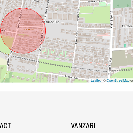
Leaflet
| ©
OpenStreetMap
co
ACT
VANZARI