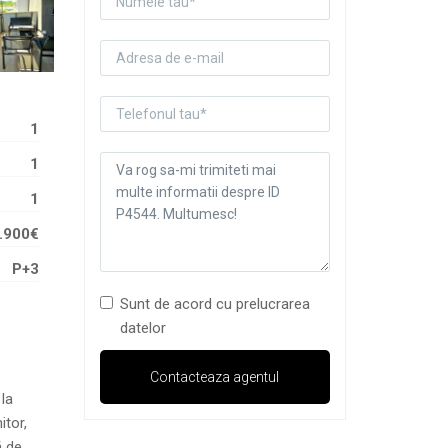
1
1
1
.900€
P+3
Sunt de acord cu prelucrarea
datelor
la
itor,
ă de