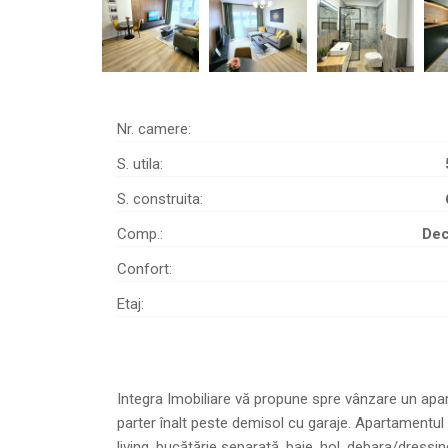
Nr. camere:
S. utila:
S. construita:
Comp.:
De
Confort:
Etaj:
Integra Imobiliare vă propune spre vânzare un apar
parter înalt peste demisol cu garaje. Apartamentul 
living, bucătărie separată, baie, hol, debara/dressi