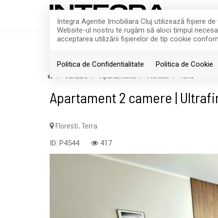
Integra Agentie Imobiliara Cluj utilizează fişiere d
Website-ul nostru te rugăm să aloci timpul necesar p
acceptarea utilizării fişierelor de tip cookie confor
ACASA
VANZARI
Politica de Confidentialitate
Politica de Cookie
Vanzare
Apartamente
Floresti
Terra
Apartament 2 camere | Ultrafini
Floresti, Terra
ID: P4544
417