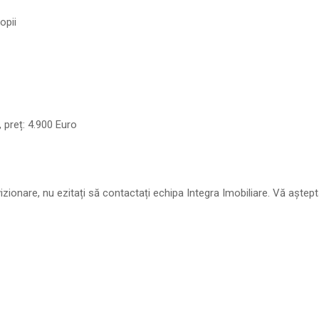
opii
, preț: 4.900 Euro
izionare, nu ezitați să contactați echipa Integra Imobiliare. Vă aște