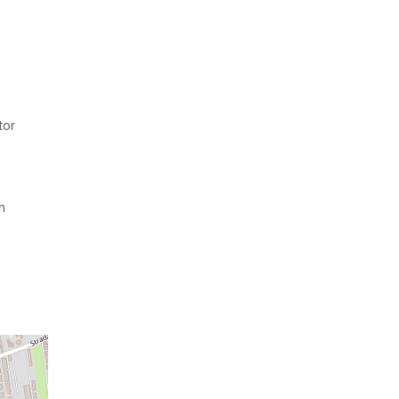
tor
n