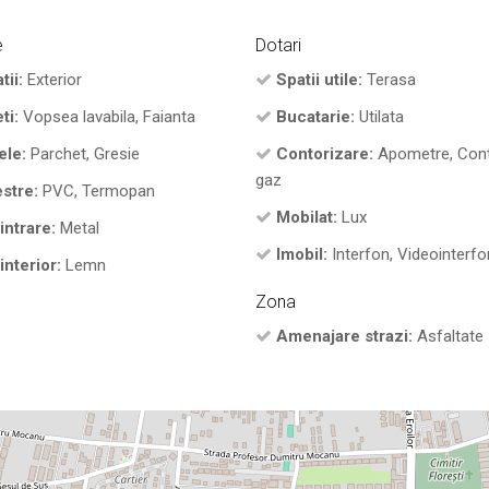
e
Dotari
tii:
Exterior
Spatii utile:
Terasa
ti:
Vopsea lavabila, Faianta
Bucatarie:
Utilata
ele:
Parchet, Gresie
Contorizare:
Apometre, Con
gaz
stre:
PVC, Termopan
Mobilat:
Lux
intrare:
Metal
Imobil:
Interfon, Videointerfo
interior:
Lemn
Zona
Amenajare strazi:
Asfaltate