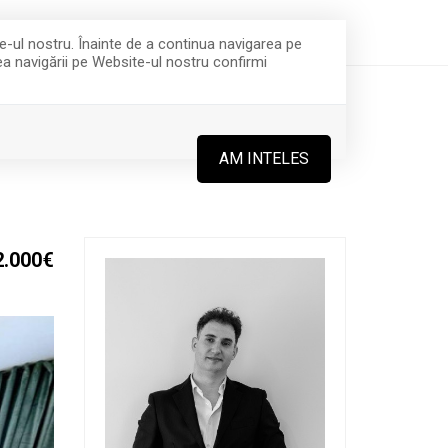
office@integraimobiliare.ro
(+4) 0757 281 473
te-ul nostru. Înainte de a continua navigarea pe
rea navigării pe Website-ul nostru confirmi
ECHIPA
CONTACT
AM INTELES
2.000€