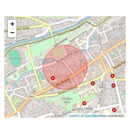
+
−
Leaflet
| ©
OpenStreetMap
contributors