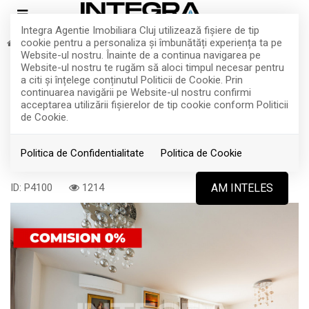
Integra Agentie Imobiliara Cluj utilizează fişiere de tip
cookie pentru a personaliza și îmbunătăți experiența ta pe
Vanzare
Apartamente
Cluj-Napoca
Centru
Website-ul nostru. Înainte de a continua navigarea pe
Vand Penthouse In Parcul Central
Website-ul nostru te rugăm să aloci timpul necesar pentru
a citi și înțelege conținutul Politicii de Cookie. Prin
Cluj | Panorama Superba | Cu
continuarea navigării pe Website-ul nostru confirmi
acceptarea utilizării fişierelor de tip cookie conform Politicii
Parcare Subterana
de Cookie.
Politica de Confidentialitate
Politica de Cookie
Cluj-Napoca, Centru
465.000€
ID: P4100
1214
AM INTELES