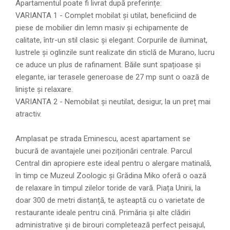
Apartamentul poate fi livrat după preferințe:
VARIANTA 1 - Complet mobilat și utilat, beneficiind de
piese de mobilier din lemn masiv și echipamente de
calitate, într-un stil clasic și elegant. Corpurile de iluminat,
lustrele și oglinzile sunt realizate din sticlă de Murano, lucru
ce aduce un plus de rafinament. Băile sunt spațioase și
elegante, iar terasele generoase de 27 mp sunt o oază de
liniște și relaxare.
VARIANTA 2 - Nemobilat și neutilat, desigur, la un preț mai
atractiv.
Amplasat pe strada Eminescu, acest apartament se
bucură de avantajele unei poziționări centrale. Parcul
Central din apropiere este ideal pentru o alergare matinală,
în timp ce Muzeul Zoologic și Grădina Miko oferă o oază
de relaxare în timpul zilelor toride de vară. Piața Unirii, la
doar 300 de metri distanță, te așteaptă cu o varietate de
restaurante ideale pentru cină. Primăria și alte clădiri
administrative și de birouri completează perfect peisajul,