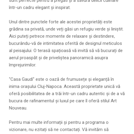
sunt perfecte pentru a pregăti și a savura delicii culinare
într-un cadru elegant și inspirat.
Unul dintre punctele forte ale acestei proprietăți este
grădina sa privată, unde veți găsi un refugiu verde și liniștit.
Aici puteți petrece momente de relaxare și destindere,
bucurându-vă de intimitatea oferită de designul meticulos
al peisajului. O terasă spațioasă vă invită să vă bucurați de
aerul proaspăt și de priveliștea panoramică asupra
împrejurimilor.
"Casa Gaudí" este o oază de frumusețe și eleganță în
inima orașului Cluj-Napoca. Această proprietate unică vă
oferă posibilitatea de a trăi într-un cadru autentic și de a vă
bucura de rafinamentul și luxul pe care îl oferă stilul Art
Nouveau.
Pentru mai multe informații și pentru a programa o
vizionare, nu ezitați să ne contactați. Vă invităm să