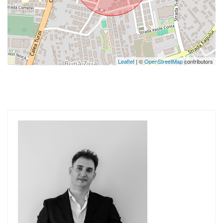
Leaflet
| ©
OpenStreetMap
contributors