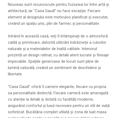
Nouveau sunt recunoscute pentru fuziunea lor între artă și
arhitectură, iar "Casa Gaudí" nu face excepție. Fiecare
element al designului este meticulos planificat și executat,
creând un spațiu unic, plin de farmec și personalitate.
Intrând în această casă, veți fi întâmpinați de o atmosferă
caldă și primitoare, datorită utilizării îndrăznețe a culorilor
naturale și a materialelor de înaltă calitate. Interiorul
prezintă un design rafinat, cu detalii atent lucrate și finisaje
impecabile. Spațiile generoase de locuit sunt pline de
lumină naturală, creând un sentiment de deschidere și
libertate.
"Casa Gaudí" oferă 5 camere elegante, fiecare cu propria
sa personalitate distinctă. Fiecare cameră este amenajată
cu atenție la detalii și dotată cu facilități moderne,
asigurând confortul și luxul necesare pentru un stil de viață
sofisticat. Bucătăria complet utilată și zona de luat masa