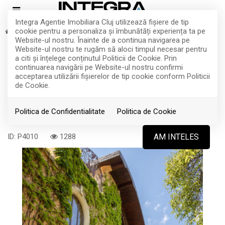
Integra Agentie Imobiliara Cluj utilizează fişiere de tip
cookie pentru a personaliza și îmbunătăți experiența ta pe
Inchiriere
Case
Cluj-Napoca
Andrei Muresanu
Website-ul nostru. Înainte de a continua navigarea pe
O oaza de Eleganta si Confort | Vila
Website-ul nostru te rugăm să aloci timpul necesar pentru
a citi și înțelege conținutul Politicii de Cookie. Prin
modernă de 5 camere | zona Andrei
continuarea navigării pe Website-ul nostru confirmi
acceptarea utilizării fişierelor de tip cookie conform Politicii
Mureșanu
de Cookie.
Politica de Confidentialitate
Politica de Cookie
Cluj-Napoca, Andrei Muresanu
4.000€
ID: P4010
1288
AM INTELES