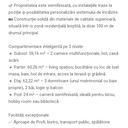
🌿 Proprietatea este semifinisată, cu instalațiile trase la
poziție și posibilitatea personalizării sistemului de încălzire.
🏡 Construcție solidă din materiale de calitate superioară,
situată într-o zonă rezidențială liniștită, la doar 100 m de
drumul principal.
Compartimentare inteligentă pe 3 nivele:
🔸 Subsol: 59,16 m² – 2 camere multifuncționale, hol, casă
scării.
🔸 Parter: 60,26 m² – living spațios, bucătărie cu loc de luat
masa, baie, hol de intrare, acces la terasă și grădină.
🔸 Etaj: 62,22 m² – 3 dormitoare (unul matrimonial cu baie
proprie), 2 băi, logie și balcon.
🔸 Pod: 24 m² – cameră semifinisată, ideală pentru birou,
hobby room sau bibliotecă.
Facilități excepționale:
✅ Aproape de Profi, bistro, transport public, spălătorie