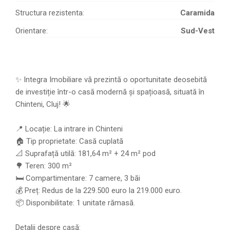
Structura rezistenta:
Caramida
Orientare:
Sud-Vest
✨ Integra Imobiliare vă prezintă o oportunitate deosebită
de investiție într-o casă modernă și spațioasă, situată în
Chinteni, Cluj! 🌟
📍 Locație: La intrare in Chinteni
🏠 Tip proprietate: Casă cuplată
📐 Suprafață utilă: 181,64 m² + 24 m² pod
🌳 Teren: 300 m²
🛏️ Compartimentare: 7 camere, 3 băi
💰 Preț: Redus de la 229.500 euro la 219.000 euro.
📦 Disponibilitate: 1 unitate rămasă.
Detalii despre casă: