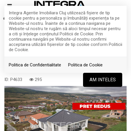
Integra Agentie Imobiliara Cluj utilizează fişiere de tip
cookie pentru a personaliza și îmbunătăți experiența ta pe
Vanzare
Case
Chinteni
Sud
Website-ul nostru. Înainte de a continua navigarea pe
EXCLUSIVITATE
Vand Casa Premium 180 Mp | Sala de
Website-ul nostru te rugăm să aloci timpul necesar pentru
a citi și înțelege conținutul Politicii de Cookie. Prin
Cinema | Constructie de Foarte
continuarea navigării pe Website-ul nostru confirmi
acceptarea utilizării fişierelor de tip cookie conform Politicii
Buna Calitate
de Cookie.
Politica de Confidentialitate
Politica de Cookie
Chinteni, Sud
202.000€
ID: P4633
295
AM INTELES