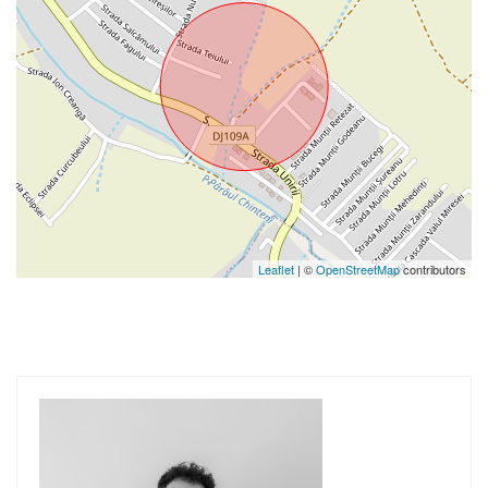
Leaflet
| ©
OpenStreetMap
contributors