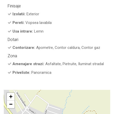
Finisaje
Izolatii:
Exterior
Pereti:
Vopsea lavabila
Usa intrare:
Lemn
Dotari
Contorizare:
Apometre, Contor caldura, Contor gaz
Zona
Amenajare strazi:
Asfaltate, Pietruite, Iluminat stradal
Priveliste:
Panoramica
+
−