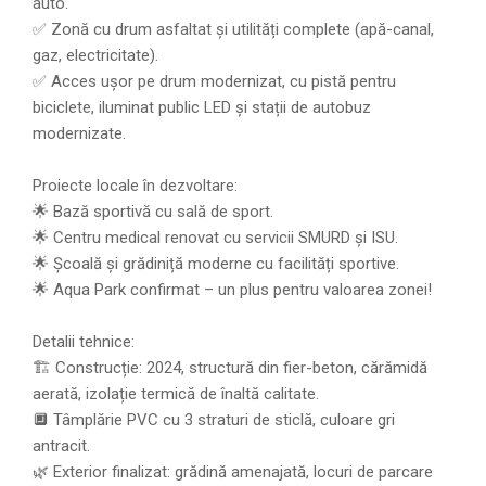
auto.
✅ Zonă cu drum asfaltat și utilități complete (apă-canal,
gaz, electricitate).
✅ Acces ușor pe drum modernizat, cu pistă pentru
biciclete, iluminat public LED și stații de autobuz
modernizate.
Proiecte locale în dezvoltare:
🌟 Bază sportivă cu sală de sport.
🌟 Centru medical renovat cu servicii SMURD și ISU.
🌟 Școală și grădiniță moderne cu facilități sportive.
🌟 Aqua Park confirmat – un plus pentru valoarea zonei!
Detalii tehnice:
🏗️ Construcție: 2024, structură din fier-beton, cărămidă
aerată, izolație termică de înaltă calitate.
🔲 Tâmplărie PVC cu 3 straturi de sticlă, culoare gri
antracit.
🌿 Exterior finalizat: grădină amenajată, locuri de parcare