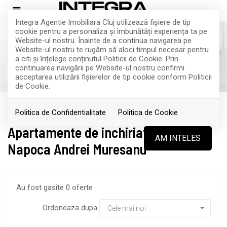
Integra Agentie Imobiliara Cluj utilizează fişiere de tip
cookie pentru a personaliza și îmbunătăți experiența ta pe
Website-ul nostru. Înainte de a continua navigarea pe
Website-ul nostru te rugăm să aloci timpul necesar pentru
Filtreaza
a citi și înțelege conținutul Politicii de Cookie. Prin
continuarea navigării pe Website-ul nostru confirmi
acceptarea utilizării fişierelor de tip cookie conform Politicii
de Cookie.
Inchiriere
Apartamente
Cluj-Napoca
Politica de Confidentialitate
Politica de Cookie
Apartamente de inchiriat in Cluj-
AM INTELES
Napoca Andrei Muresanu
Au fost gasite 0 oferte
Ordoneaza dupa
Cele mai noi