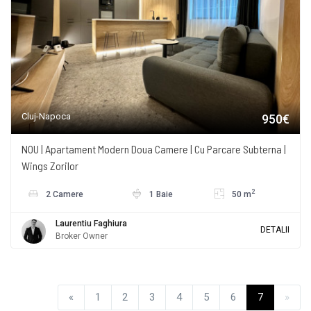
Cluj-Napoca
950€
NOU | Apartament Modern Doua Camere | Cu Parcare Subterna |
Wings Zorilor
2
2 Camere
1 Baie
50 m
Laurentiu Faghiura
DETALII
Broker Owner
«
1
2
3
4
5
6
7
»