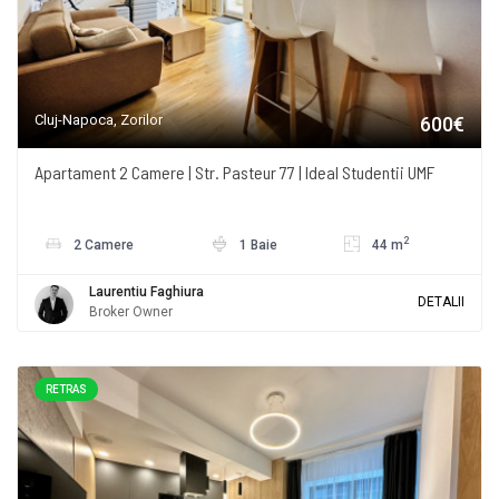
Cluj-Napoca, Zorilor
600€
Apartament 2 Camere | Str. Pasteur 77 | Ideal Studentii UMF
2
2 Camere
1 Baie
44 m
Laurentiu Faghiura
DETALII
Broker Owner
RETRAS