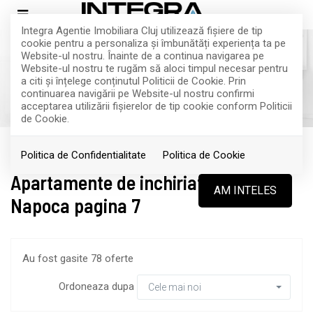
Integra Agentie Imobiliara Cluj utilizează fişiere de tip
cookie pentru a personaliza și îmbunătăți experiența ta pe
Website-ul nostru. Înainte de a continua navigarea pe
Website-ul nostru te rugăm să aloci timpul necesar pentru
Filtreaza
a citi și înțelege conținutul Politicii de Cookie. Prin
continuarea navigării pe Website-ul nostru confirmi
acceptarea utilizării fişierelor de tip cookie conform Politicii
de Cookie.
Inchiriere
Apartamente
Politica de Confidentialitate
Politica de Cookie
Apartamente de inchiriat in Cluj-
AM INTELES
Napoca pagina 7
Au fost gasite 78 oferte
Ordoneaza dupa
Cele mai noi