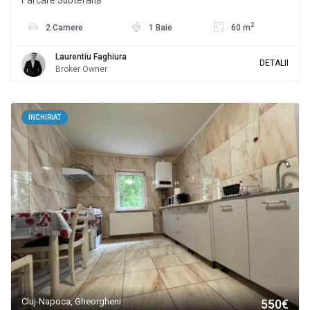
2
2 Camere
1 Baie
60 m
Laurentiu Faghiura
DETALII
Broker Owner
INCHIRIAT
Cluj-Napoca, Gheorgheni
550€