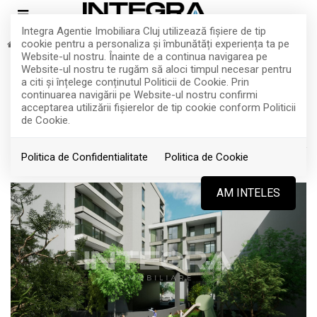
Integra Agentie Imobiliara Cluj utilizează fişiere de tip
cookie pentru a personaliza și îmbunătăți experiența ta pe
Vanzare
Apartamente
Cluj-Napoca
Intre Lacuri
Website-ul nostru. Înainte de a continua navigarea pe
De Vanzare Apartament 3 Camere |
Website-ul nostru te rugăm să aloci timpul necesar pentru
a citi și înțelege conținutul Politicii de Cookie. Prin
Intre Lacuri | Proiect Nou | Iulius Mall
continuarea navigării pe Website-ul nostru confirmi
acceptarea utilizării fişierelor de tip cookie conform Politicii
de Cookie.
Cluj-Napoca, Intre Lacuri
250.100€
+ TVA
Politica de Confidentialitate
Politica de Cookie
ID: P4533
339
AM INTELES