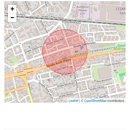
+
−
Leaflet
| ©
OpenStreetMap
contributors