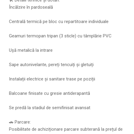
🛠️ Detalii tehnice și dotări:
Încălzire în pardoseală
Centrală termică pe bloc cu repartitoare individuale
Geamuri termopan tripan (3 sticle) cu tâmplărie PVC
Ușă metalică la intrare
Sape autonivelante, pereți tencuiți și gletuiți
Instalații electrice și sanitare trase pe poziții
Balcoane finisate cu gresie antiderapantă
Se predă la stadiul de semifinisat avansat
🚗 Parcare:
Posibilitate de achiziționare parcare subterană la prețul de