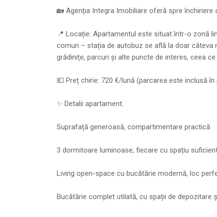
🏡 Agenția Integra Imobiliare oferă spre închirier
📍 Locație: Apartamentul este situat într-o zonă lin
comun – stația de autobuz se află la doar câteva mi
grădinițe, parcuri și alte puncte de interes, ceea ce 
💶 Preț chirie: 720 €/lună (parcarea este inclusă în 
✨ Detalii apartament:
Suprafață generoasă, compartimentare practică
3 dormitoare luminoase, fiecare cu spațiu suficien
Living open-space cu bucătărie modernă, loc perfec
Bucătărie complet utilată, cu spații de depozitare 