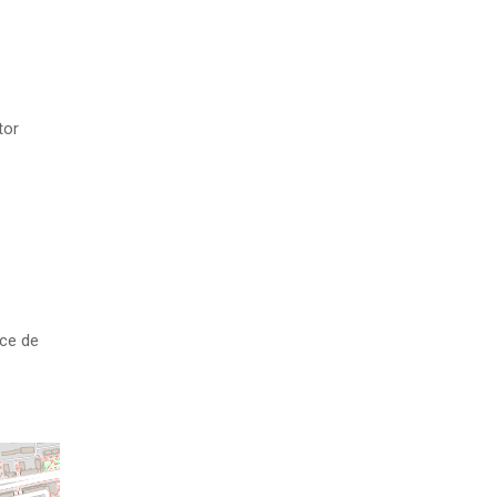
tor
ace de