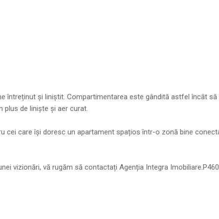
ne întreținut și liniștit. Compartimentarea este gândită astfel încât să
 plus de liniște și aer curat.
ru cei care își doresc un apartament spațios într-o zonă bine conect
unei vizionări, vă rugăm să contactați Agenția Integra Imobiliare.P46