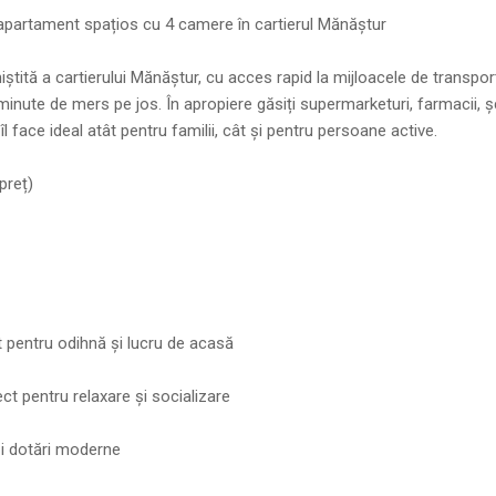
e apartament spațios cu 4 camere în cartierul Mănăștur
iștită a cartierului Mănăștur, cu acces rapid la mijloacele de transpor
nute de mers pe jos. În apropiere găsiți supermarketuri, farmacii, șc
îl face ideal atât pentru familii, cât și pentru persoane active.
preț)
t pentru odihnă și lucru de acasă
t pentru relaxare și socializare
și dotări moderne