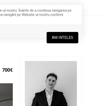
office@integraimobiliare.ro
(+4) 0757 281 473
te-ul nostru. Înainte de a continua navigarea pe
rea navigării pe Website-ul nostru confirmi
ECHIPA
CONTACT
AM INTELES
700€