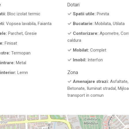
e
Dotari
tii:
Bloc izolat termic
Spatii utile:
Pivnita
ti:
Vopsea lavabila, Faianta
Bucatarie:
Mobilata, Utilata
ele:
Parchet, Gresie
Contorizare:
Apometre, Con
caldura
e:
Finisat
Mobilat:
Complet
stre:
Termopan
Imobil:
Interfon
intrare:
Metal
Zona
interior:
Lemn
Amenajare strazi:
Asfaltate,
Betonate, Iluminat stradal, Mijlo
transport in comun