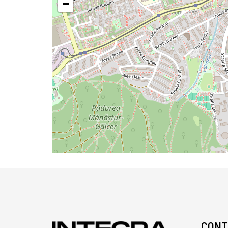
−
CONT