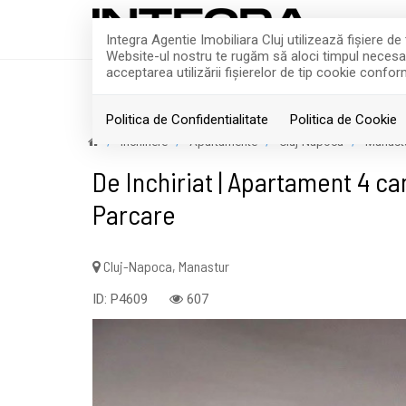
Integra Agentie Imobiliara Cluj utilizează fişiere d
Website-ul nostru te rugăm să aloci timpul necesar p
acceptarea utilizării fişierelor de tip cookie confor
ACASA
VANZARI
Politica de Confidentialitate
Politica de Cookie
Inchiriere
Apartamente
Cluj-Napoca
Manast
De Inchiriat | Apartament 4 c
Parcare
Cluj-Napoca, Manastur
ID: P4609
607