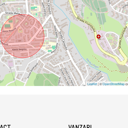
Leaflet
| ©
OpenStreetMap
co
ACT
VANZARI