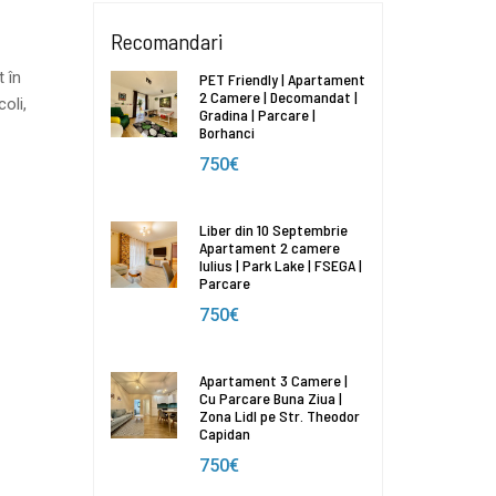
Recomandari
t în
PET Friendly | Apartament
2 Camere | Decomandat |
oli,
Gradina | Parcare |
Borhanci
750€
Liber din 10 Septembrie
Apartament 2 camere
Iulius | Park Lake | FSEGA |
Parcare
750€
Apartament 3 Camere |
Cu Parcare Buna Ziua |
Zona Lidl pe Str. Theodor
Capidan
750€