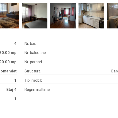
4
Nr. bai:
80.00 mp
Nr. balcoane:
90.00 mp
Nr. parcari:
comandat
Structura:
Car
1
Tip imobil:
Etaj 4
Regim inaltime:
1