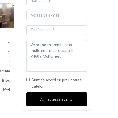
1
1
1
amida
Sunt de acord cu prelucrarea
Bloc
datelor
P+4