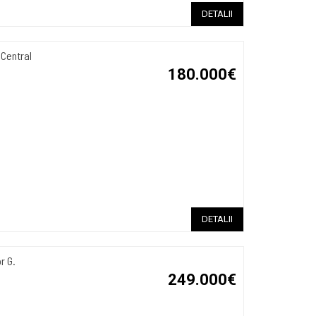
DETALII
 Central
180.000€
DETALII
r G.
249.000€