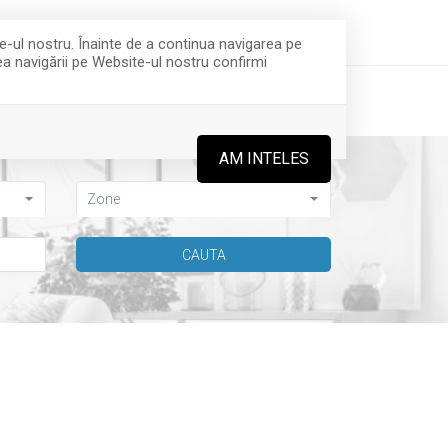
office@integraimobiliare.ro
(+4) 0757 281 473
te-ul nostru. Înainte de a continua navigarea pe
rea navigării pe Website-ul nostru confirmi
ECHIPA
CONTACT
AM INTELES
Zone