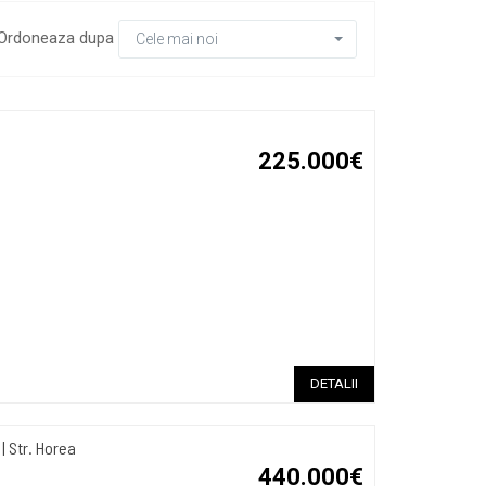
Ordoneaza dupa
Cele mai noi
u
225.000€
DETALII
| Str. Horea
440.000€