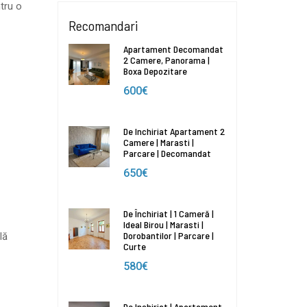
ntru o
Recomandari
Apartament Decomandat
2 Camere, Panorama |
Boxa Depozitare
600€
De Inchiriat Apartament 2
Camere | Marasti |
Parcare | Decomandat
650€
De Închiriat | 1 Cameră |
Ideal Birou | Marasti |
Dorobantilor | Parcare |
lă
Curte
580€
De Inchiriat | Apartament