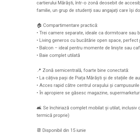
cartierului Mărăști, într-o zonă deosebit de accesi
familie, un grup de studenți sau angajați care își d
🏠 Compartimentare practică:
• Trei camere separate, ideale ca dormitoare sau b
• Living generos cu bucătărie open space, perfect 
• Balcon – ideal pentru momente de liniște sau ca
• Baie complet utilată
📍 Zonă semicentrală, foarte bine conectată:
• La câțiva pași de Piața Mărăști și de stațiile de 
• Acces rapid către centrul orașului și campusurile
• În apropiere se găsesc magazine, supermarketuri, 
🛋 Se închiriază complet mobilat și utilat, inclusiv
termică proprie)
📆 Disponibil din 15 iunie