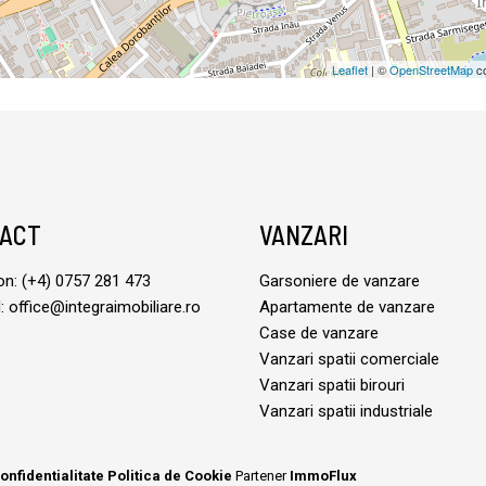
Leaflet
| ©
OpenStreetMap
co
ACT
VANZARI
on:
(+4) 0757 281 473
Garsoniere de vanzare
:
office@integraimobiliare.ro
Apartamente de vanzare
Case de vanzare
Vanzari spatii comerciale
Vanzari spatii birouri
Vanzari spatii industriale
onfidentialitate
Politica de Cookie
Partener
ImmoFlux