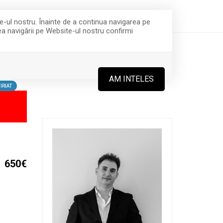
office@integraimobiliare.ro
(+4) 0757 281 473
te-ul nostru. Înainte de a continua navigarea pe
rea navigării pe Website-ul nostru confirmi
ECHIPA
CONTACT
AM INTELES
IRIAT
650€