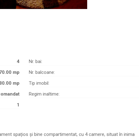
4
Nr. bai:
70.00 mp
Nr. balcoane:
80.00 mp
Tip imobil:
comandat
Regim inaltime:
1
tament spațios și bine compartimentat, cu 4 camere, situat în inima