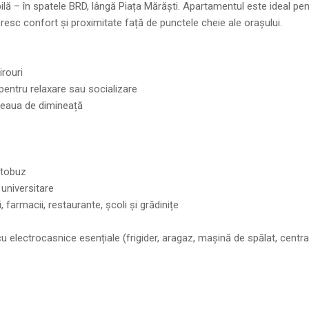
bilă – în spatele BRD, lângă Piața Mărăști. Apartamentul este ideal pe
oresc confort și proximitate față de punctele cheie ale orașului.
irouri
pentru relaxare sau socializare
feaua de dimineață
autobuz
 universitare
farmacii, restaurante, școli și grădinițe
 cu electrocasnice esențiale (frigider, aragaz, mașină de spălat, centra