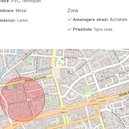
stre:
PVC, Termopan
Zona
intrare:
Metal
Amenajare strazi:
Asfaltate
interior:
Lemn
Priveliste:
Spre oras