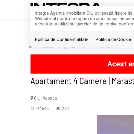
Integra Agentie Imobiliara Cluj utilizează fişiere d
Website-ul nostru te rugăm să aloci timpul necesar p
acceptarea utilizării fişierelor de tip cookie confor
ACASA
VANZARI
Politica de Confidentialitate
Politica de Cookie
Inchiriere
Apartamente
Cluj-Napoca
Acest an
Apartament 4 Camere | Marast
Cluj-Napoca
ID: P4546
272